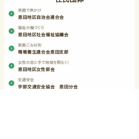
笑顔で声かけ
恩田地区自治会連合会
福祉の輪づくり
恩田地区社会福祉協議会
家庭ごみ分別
環境衛生連合会恩田支部
女性の目と手で地域を明るく！
恩田地区女性部会
交通安全
宇部交通安全協会 恩田分会
参加しよう 楽しもう スポーツの輪
恩田地区体育振興会
イキイキグランマ・グランパ
恩田地区老人クラブ連合会
民生委員
恩田地区民生児童委員協議会