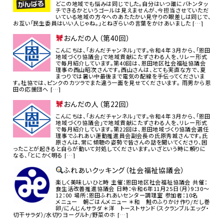
どこの地域でも悩みは同じでした。自分はいつ誰にバトンタッ
チできるかというゴールは見えませんが、今担当させていただ
いている地域の方々へのあたたかい見守りの眼差しは同じで、
お互い「民生委員はいい人じゃね。」とねぎらいの言葉をかけあいました […]
おんだの人（第40回）
こんにちは、「おんだチャンネル」です。令和４年３月から、「恩田
地域づくり協議会」で地域貢献にたずさわる人を、リレー形式
で毎月紹介しています。第40回は、恩田地区社会福祉協議会
理事の西山昭次さんです。西山さんは、とても実直な方で、夏
まつりでは暑い中最後まで電気の配線を手伝ってくださいま
す。社協では、ピンクのカツラでまた違う一面を見せてくださいます。 雨男から恩
田の応援団へ […]
おんだの人（第22回）
こんにちは、「おんだチャンネル」です。令和４年３月から、「恩田
地域づくり協議会」で地域貢献にたずさわる人を、リレー形式
で毎月紹介しています。第22回は、恩田地域づくり協議会選任
理事でふれあい運動推進員会副会長の氏原秀城さんです。氏
原さんは、常に傾聴の姿勢で皆さんの話を聞いてくださり、困
ったことが起きると自らが動いて対処してくださいます。いざという時に頼りに
なる、「とにかく明る […]
ふれあいクッキング（社会福祉協議会）
楽しく美味しいひと時 主催：恩田地区社会福祉協議会 共催：
食生活改善推進協議会 日時：令和６年11月25日（月）9：30～
12：00 場所：恩田ふれあいセンター調理室 参加者：10名
メニュー 朝ごはんメニュー ＊和 鮭のふりかけ作り/だし巻
卵/にんじんサラダ ＊洋 トーストサンド（スクランブルエッグ・
切干サラダ）/水切りヨーグルト/野菜のホ […]