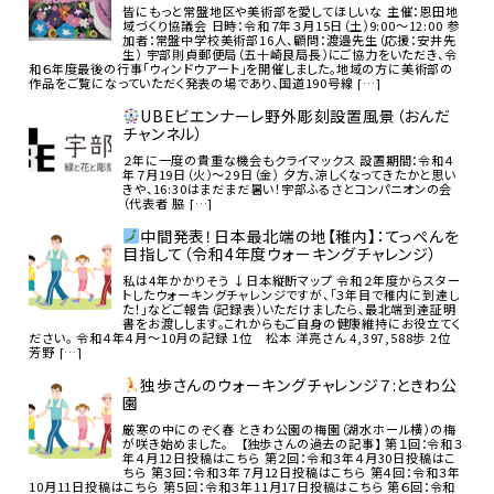
皆にもっと常盤地区や美術部を愛してほしいな 主催：恩田地
域づくり協議会 日時：令和７年３月15日（土）9:00～12:00 参
加者：常盤中学校美術部16人、顧問：渡邉先生（応援：安井先
生） 宇部則貞郵便局（五十崎良局長）にご協力をいただき、令
和６年度最後の行事「ウィンドウアート」を開催しました。地域の方に美術部の
作品をご覧になっていただく発表の場であり、国道190号線 […]
UBEビエンナーレ野外彫刻設置風景（おんだ
チャンネル）
２年に一度の貴重な機会もクライマックス 設置期間：令和４
年７月19日（火）～29日（金） 夕方、涼しくなってきたかと思い
きや、16:30はまだまだ暑い！宇部ふるさとコンパニオンの会
（代表者 脇 […]
中間発表！日本最北端の地【稚内】：てっぺんを
目指して（令和4年度ウォーキングチャレンジ）
私は4年かかりそう ↓日本縦断マップ 令和２年度からスター
トしたウォーキングチャレンジですが、「３年目で稚内に到達し
た！」などご報告（記録表）いただけましたら、最北端到達証明
書をお渡しします。これからもご自身の健康維持にお役立てく
ださい。 令和４年４月～10月の記録 1位 松本 洋亮さん 4,397,588歩 2位
芳野 […]
独歩さんのウォーキングチャレンジ７:ときわ公
園
厳寒の中にのぞく春 ときわ公園の梅園（湖水ホール横）の梅
が咲き始めました。 【独歩さんの過去の記事】 第１回：令和３
年４月12日投稿はこちら 第２回：令和３年４月30日投稿はこ
ちら 第３回：令和３年７月12日投稿はこちら 第４回：令和３年
10月11日投稿はこちら 第５回：令和３年11月17日投稿はこちら 第６回：令和