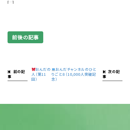
[…]
前後の記事
おんだの
おんだチャンネルのひと
前の記
次の記
人（第11
りごと８（10,000人突破記
事
事
回）
念）