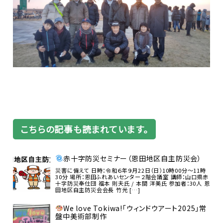
こちらの記事も読まれています。
赤十字防災セミナー（恩田地区自主防災会）
災害に備えて 日時：令和６年９月22日（日）10時00分～11時
30分 場所：恩田ふれあいセンター２階会議室 講師：山口県赤
十字防災奉仕団 福本 則夫氏 / 本間 洋美氏 参加者：30人 恩
田地区自主防災会会長 竹光 […]
We love Tokiwa!「ウィンドウアート2025」常
盤中美術部制作