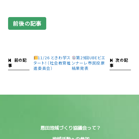
前後の記事
11/26 ときわ学ス
第29回UBEビエ
前の記
次の記
タート！（社会教育推
ンナーレ市民投票
事
事
進委員会）
結果発表
恩田地域づくり協議会って？