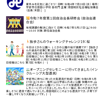
夏休みを元気に過ごそう！ 日時：令和４年７月20日（水） 場所：
宇部市立恩田小学校 各校門 主催：恩田地区社会福祉協議会
（会長：末田 […]
令和７年度第１回自治会長研修会（自治会連
合会）
地域課題の解決に向けて 日時：令和７年５月17日（土）9:00
～10:30 対象：新任自治会長
独歩さんのウォーキングチャレンジ19：桜
今日はときわ公園へ ↓ときわ公園の桜が満開です！ 【独歩さ
んの過去の記事】 第１回：令和３年４月12日投稿はこちら 第
２回：令和３年４月30日投稿はこちら 第３回：令和３年７月12
日投稿はこちら 第４回：令和３年10月11日投稿はこちら 第５
回：令和３年11月17日投稿はこちら 第６回：令和３年12月11
日投稿はこちら 第７回：令和４ […]
オープニングセレモニーに行ってきました（イン
クルーシブ大型遊具）
宇部市に待ちに待った大型遊具が完成！ 日時：令和５年５月
27日（土）9:45～ 場所：山口宇部ふれあい公園 快晴の中、山
口宇部ふれあい公園インクルーシブ大型遊具オープニングセ
レモニーに行ってきました。セレモニー後は、多くの子供たちが
楽しそうに遊具で遊んでいました。恩田地区にこのような遊具ができ、子育てが
一層しやすくなり大変嬉しいです。 […]