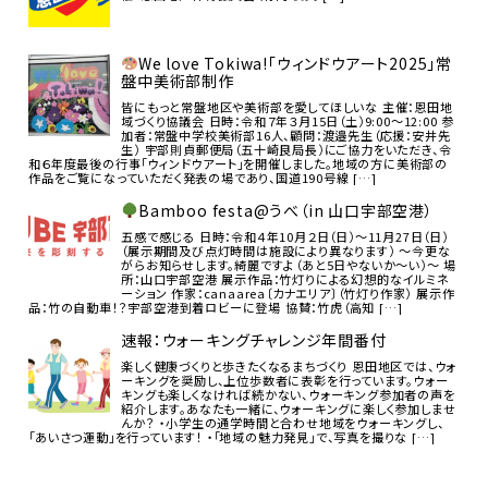
We love Tokiwa!「ウィンドウアート2025」常
盤中美術部制作
皆にもっと常盤地区や美術部を愛してほしいな 主催：恩田地
域づくり協議会 日時：令和７年３月15日（土）9:00～12:00 参
加者：常盤中学校美術部16人、顧問：渡邉先生（応援：安井先
生） 宇部則貞郵便局（五十崎良局長）にご協力をいただき、令
和６年度最後の行事「ウィンドウアート」を開催しました。地域の方に美術部の
作品をご覧になっていただく発表の場であり、国道190号線 […]
Bamboo festa@うべ（in 山口宇部空港）
五感で感じる 日時：令和４年10月２日（日）～11月27日（日）
（展示期間及び点灯時間は施設により異なります） ～今更な
がらお知らせします。綺麗ですよ（あと5日やないか～い）～ 場
所：山口宇部空港 展示作品：竹灯りによる幻想的なイルミネ
ーション 作家：canaarea〔カナエリア〕（竹灯り作家） 展示作
品：竹の自動車！？宇部空港到着ロビーに登場 協賛：竹虎（高知 […]
速報：ウォーキングチャレンジ年間番付
楽しく健康づくりと歩きたくなるまちづくり 恩田地区では、ウォ
ーキングを奨励し、上位歩数者に表彰を行っています。ウォー
キングも楽しくなければ続かない、ウォーキング参加者の声を
紹介します。あなたも一緒に、ウォーキングに楽しく参加しませ
んか？ ・小学生の通学時間と合わせ地域をウォーキングし、
「あいさつ運動」を行っています！ ・「地域の魅力発見」で、写真を撮りな […]