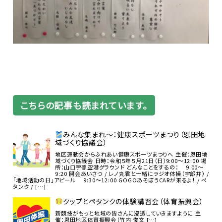
こちらの記事も読まれています。
みんな集まれ～：健康スポーツまつり（恩田地
域づくり協議会）
地区運動会からふれあい健康スポーツまつりへ 主催：恩田地
域づくり協議会 日時：令和５年５月21日（日）9:00～12:00 場
所：山口宇部空港グラウンド どんなことをするの： 9:00～
9:20 開会あいさつ / レノ丸君と一緒にラジオ体操（宇部弁） /
「地域活動の日」アピール 9:30～12:00 GOGOあそぼうCARが来るよ！ / ペ
タンク / […]
クップとペタンクの体験講習会（体育振興会）
新競技がもっと地域の皆さんに浸透していきますように 主
催：恩田地区体育振興会（竹内 俊文 […]