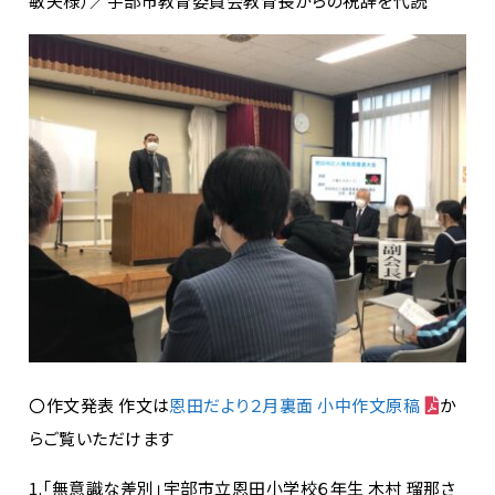
敏夫様）／宇部市教育委員会教育長からの祝辞を代読
〇作文発表 作文は
恩田だより２月裏面 小中作文原稿
か
らご覧いただけます
1.「無意識な差別」宇部市立恩田小学校６年生 木村 瑠那さ