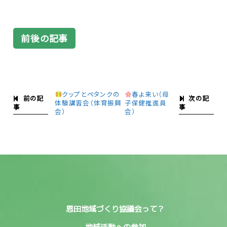
前後の記事
クップとペタンクの
春よ来い（母
前の記
次の記
体験講習会（体育振興
子保健推進員
事
事
会）
会）
恩田地域づくり協議会って？