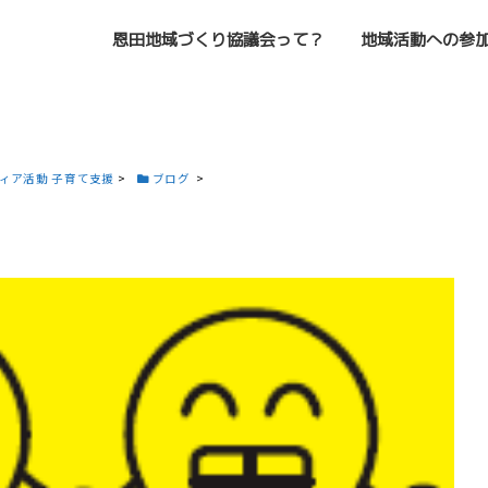
恩田地域づくり協議会って？
地域活動への参
ティア活動 子育て支援
>
ブログ
>