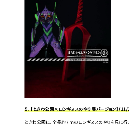
５．【ときわ公園×ロンギヌスのやり 昼バージョン】（11/2
ときわ公園に、全長約７ｍのロンギヌスのやりを見に行