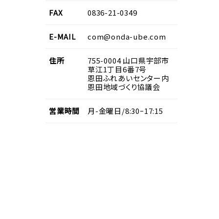
FAX
0836-21-0349
E-MAIL
com@onda-ube.com
住所
755-0004
山口県
宇部市
草江1丁目6番7号
恩田ふれあいセンター内
恩田地域づくり協議会
営業
時間
月-金曜日/8:30ｰ17:15