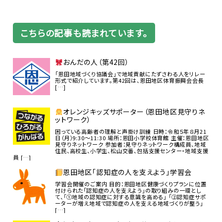
こちらの記事も読まれています。
おんだの人（第42回）
「恩田地域づくり協議会」で地域貢献にたずさわる人をリレー
形式で紹介しています。第42回は、恩田地区体育振興会会長
[…]
オレンジキッズサポーター（恩田地区見守りネ
ットワーク）
困っている高齢者の理解と声掛け訓練 日時：令和５年８月21
日（月）9:30～11:30 場所：恩田小学校体育館 主催：恩田地区
見守りネットワーク 参加者：見守りネットワーク構成員、地域
住民、高校生、小学生、松山交番、包括支援センター・地域支援
員 […]
恩田地区「認知症の人を支えよう」学習会
学習会開催のご案内 目的：恩田地区健康づくりプランに位置
付けられた「認知症の人を支えよう」の取り組みの一環とし
て、「①地域の認知症に対する意識を高める」 「②認知症サポ
ーターが増え地域で認知症の人を支える地域づくりが整う」
[…]