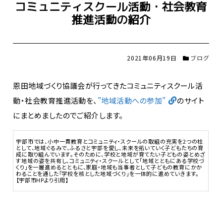
コミュニティスクール活動・社会教育
推進活動の紹介
2021年06月19日
ブログ
恩田地域づくり協議会が行ってきたコミュニティスクール活
動・社会教育推進活動を、
”地域活動への参加”
のサイト
にまとめましたのでご紹介します。
宇部市では、小中一貫教育とコミュニティ・スクールの取組の充実を2つの柱
として、地域ぐるみで、ふるさと宇部を愛し、未来を拓いていく子どもたちの育
成に取り組んでいます。
そのために、学校と地域が育てたい子どもの姿とめざ
す地域の姿を共有し、コミュニティ・スクールとして「地域とともにある学校づ
くり」を一層進めるとともに、家庭・地域も当事者として子どもの教育にかか
わることを通した「学校を核とした地域づくり」を一体的に進めていきます。
【宇部市HPより引用】