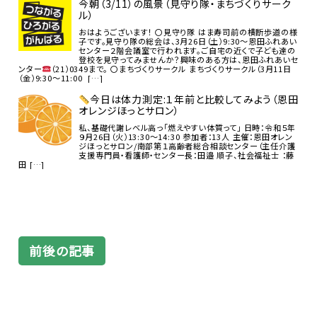
今朝（3/11）の風景（見守り隊・まちづくりサーク
ル）
おはようございます！ 〇見守り隊 はま寿司前の横断歩道の様
子です。見守り隊の総会は、3月26日（土）9:30～恩田ふれあい
センター２階会議室で行われます。ご自宅の近くで子ども達の
登校を見守ってみませんか？興味のある方は、恩田ふれあいセ
ンター
（21）0349まで。 〇まちづくりサークル まちづくりサークル（3月11日
（金）9:30～11:00 […]
今日は体力測定:１年前と比較してみよう（恩田
オレンジほっとサロン）
私、基礎代謝レベル高っ「燃えやすい体質って」 日時：令和５年
９月26日（火）13:30～14:30 参加者：13人 主催：恩田オレン
ジほっとサロン/南部第１高齢者総合相談センター（主任介護
支援専門員・看護師・センター長：田邉 順子、社会福祉士 ：藤
田 […]
前後の記事