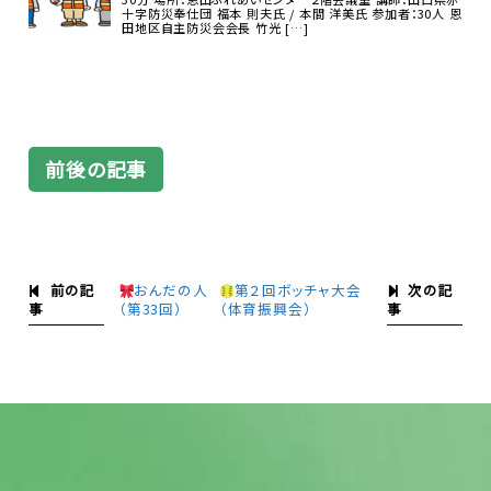
十字防災奉仕団 福本 則夫氏 / 本間 洋美氏 参加者：30人 恩
田地区自主防災会会長 竹光 […]
前後の記事
前の記
次の記
おんだの人
第２回ボッチャ大会
事
事
（第33回）
（体育振興会）