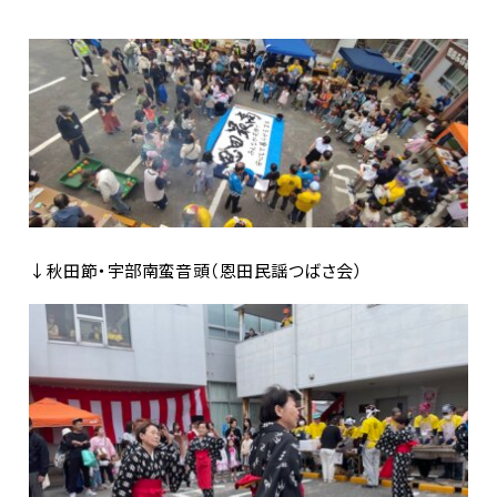
↓秋田節・宇部南蛮音頭（恩田民謡つばさ会）