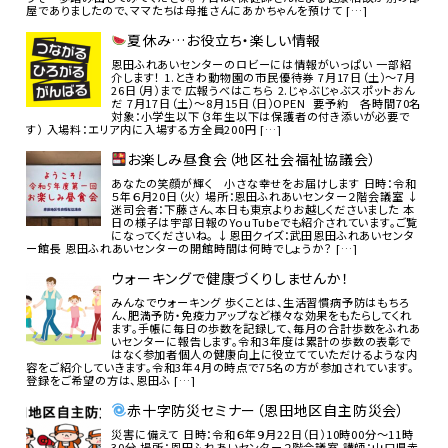
屋でありましたので、ママたちは母推さんにあかちゃんを預けて […]
夏休み…お役立ち・楽しい情報
恩田ふれあいセンターのロビーには情報がいっぱい 一部紹
介します！ 1.ときわ動物園の市民優待券 7月17日（土）～7月
26日（月）まで 広報うべはこちら 2.じゃぶじゃぶスポットおん
だ 7月17日（土）～8月15日（日）OPEN 要予約 各時間70名
対象：小学生以下（3年生以下は保護者の付き添いが必要で
す） 入場料：エリア内に入場する方全員200円 […]
お楽しみ昼食会（地区社会福祉協議会）
あなたの笑顔が輝く 小さな幸せをお届けします 日時：令和
５年６月20日（火） 場所：恩田ふれあいセンター２階会議室 ↓
迷司会者：下藤さん、本日も東京よりお越しくださいました 本
日の様子は宇部日報のYouTubeでも紹介されています。ご覧
になってくださいね。 ↓恩田クイズ：武田恩田ふれあいセンタ
ー館長 恩田ふれあいセンターの開館時間は何時でしょうか？ […]
ウォーキングで健康づくりしませんか！
みんなでウォーキング 歩くことは、生活習慣病予防はもちろ
ん、肥満予防・免疫力アップなど様々な効果をもたらしてくれ
ます。手帳に毎日の歩数を記録して、毎月の合計歩数をふれあ
いセンターに報告します。令和３年度は累計の歩数の表彰で
はなく参加者個人の健康向上に役立てていただけるような内
容をご紹介していきます。令和3年4月の時点で75名の方が参加されています。
登録をご希望の方は、恩田ふ […]
赤十字防災セミナー（恩田地区自主防災会）
災害に備えて 日時：令和６年９月22日（日）10時00分～11時
30分 場所：恩田ふれあいセンター２階会議室 講師：山口県赤